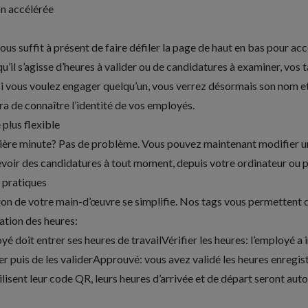
on accélérée
vous suffit à présent de faire défiler la page de haut en bas pour a
, qu’il s’agisse d’heures à valider ou de candidatures à examiner, vos
 si vous voulez engager quelqu’un, vous verrez désormais son nom et
ra de connaître l’identité de vos employés.
plus flexible
ère minute? Pas de problème. Vous pouvez maintenant modifier un 
evoir des candidatures
à tout moment, depuis votre ordinateur ou p
s pratiques
tion de votre main-d’œuvre se simplifie. Nos tags vous permettent d
ation des heures:
yé doit entrer ses heures de travailVérifier les heures: l’employé a
fier puis de les validerApprouvé: vous avez validé les heures enregi
tilisent leur code QR, leurs heures d’arrivée et de départ seront a