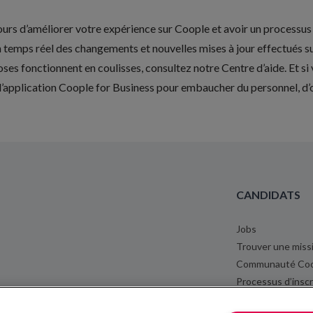
urs d’améliorer votre expérience sur Coople et avoir un processus
temps réel des changements et nouvelles mises à jour effectués s
ses fonctionnent en coulisses, consultez notre
Centre d’aide
. Et s
l’application Coople for Business
pour embaucher du personnel, d’
CANDIDATS
Jobs
Trouver une miss
Communauté Coo
Processus d’inscr
Bulletin de Salair