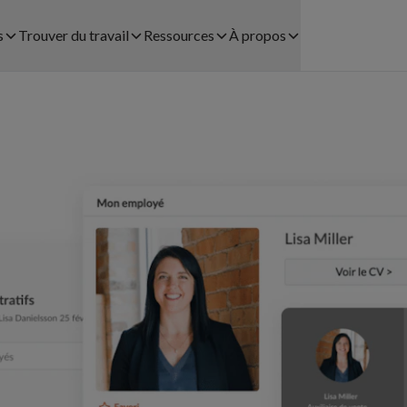
s
Trouver du travail
Ressources
À propos
Trouver une mission avec
Études de cas
À propos
S
EMBAUCHER DU PERSONNEL
Coople
FLEXIBLE AVEC COOPLE
Blog
Carrière
étail
Processus d’inscription
Planification du Personnel​
Juridique
Bulletin de Salaire
Placement Temporaire
Aide et contact
tauration
Communauté Coople
Recrutement
Centre d'aide
Payrolling
Télécharger l'app