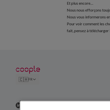
Et plus encore…
Nous nous efforçons toujo
Nous vous informerons en 
Pour voir comment les cho
fait, pensez à
télécharger 
🇨🇭
FR