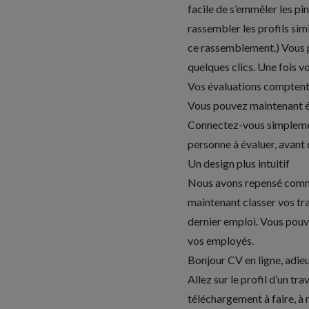
facile de s’emmêler les p
rassembler les profils simi
ce rassemblement.)
Vous 
quelques clics. Une fois 
Vos évaluations compten
Vous pouvez maintenant év
Connectez-vous simplement
personne à évaluer, avant d
Un design plus intuitif
Nous avons repensé commen
maintenant classer vos tra
dernier emploi. Vous pouve
vos employés.
Bonjour CV en ligne, adi
Allez sur le profil d’un tr
téléchargement à faire, à 