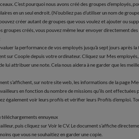
inceaux. C’est pourquoi nous avons créé des groupes d’employés, po
laires en un seul endroit. (N’oubliez pas d’utiliser un nom de groupe
pouvez créer autant de groupes que vous voulez
et ajouter ou sup
vos groupes créés, vous pouvez même leur
envoyer directement des 
t
aluer la performance de vos employés jusqu’à sept jours après la fi
 sur Coople depuis votre ordinateur. Cliquez sur Mes employés, pui
e lui attribuer une note. Cela nous aidera à ne garder que les meille
t s’affichent, sur notre site web, les informations de la page M
vailleurs en fonction du nombre de missions qu’ils ont effectuées p
z également voir leurs profils et vérifier leurs Profils d’emploi. T
eu téléchargements ennuyeux
availleur, puis cliquez sur Voir le CV. Le document s’affiche directeme
moins que vous ne souhaitiez en garder une copie.