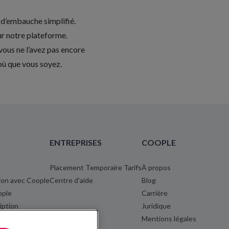
 d’embauche simplifié.
ur notre plateforme.
i vous ne l’avez pas encore
où que vous soyez.
ENTREPRISES
COOPLE
Placement Temporaire Tarifs
À propos
ion avec Coople
Centre d'aide
Blog
ple
Carrière
iption
Juridique
e
Mentions légales