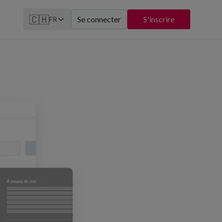
🇨🇭
Se connecter
S'inscrire
FR