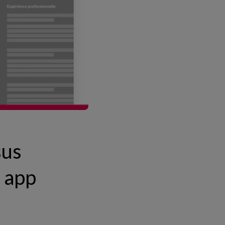
sus
r app