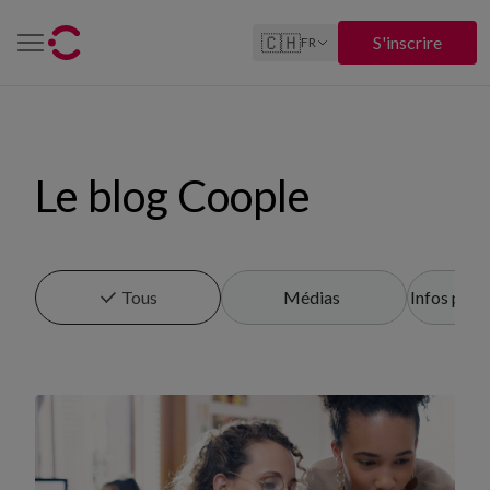
🇨🇭
S'inscrire
FR
Le blog Coople
Tous
Médias
Infos pour