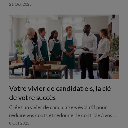
comment vous pouvez vous lancer facilement et
21 Oct 2025
en toute liberté.
Votre vivier de candidat·e·s, la clé
de votre succès
Créez un vivier de candidat·e·s évolutif pour
réduire vos coûts et redonner le contrôle à vos
responsables, le tout sans charge admin.
8 Oct 2025