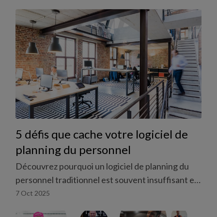
5 défis que cache votre logiciel de
planning du personnel
Découvrez pourquoi un logiciel de planning du
personnel traditionnel est souvent insuffisant et
génère des coûts cachés.
7 Oct 2025