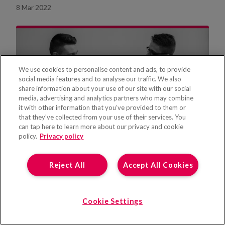
une pénurie accrue de personnel
8 Mar 2022
We use cookies to personalise content and ads, to provide
social media features and to analyse our traffic. We also
share information about your use of our site with our social
media, advertising and analytics partners who may combine
it with other information that you’ve provided to them or
that they’ve collected from your use of their services. You
can tap here to learn more about our privacy and cookie
policy.
Privacy policy
La différence entre une agence de
Reject All
Accept All Cookies
placement et une agence de
recrutement
Quelle est la différence entre une agence de
Cookie Settings
placement et une agence de recrutement? Dans
le monde du travail, où les employés sont mis en
1 Feb 2022