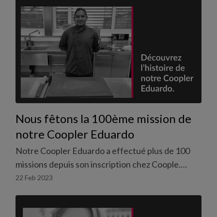
Nous fêtons la 100ème mission de
notre Coopler Eduardo
Notre Coopler Eduardo a effectué plus de 100
missions depuis son inscription chez Coople.
Nous avons parlé avec lui pour en savoir plus sur
22 Feb 2023
son expérience avec le travail flexible.