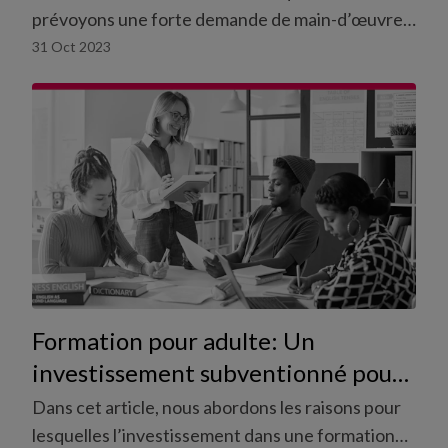
prévoyons une forte demande de main-d’œuvre
et comment vous pouvez augmenter vos chances
31 Oct 2023
d’être embauché·e.
Formation pour adulte: Un
investissement subventionné pour
les travailleurs temporaires.
Dans cet article, nous abordons les raisons pour
lesquelles l’investissement dans une formation