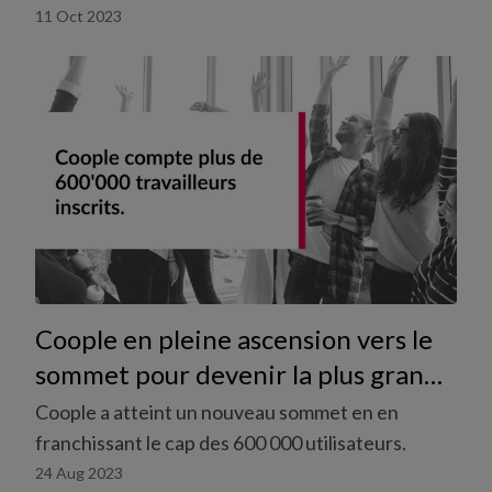
professionnelle pour adulte est si important pour
11 Oct 2023
les travailleurs temporaires et pourquoi les
temporaires bénéficient d’une situation
particulière.
Coople en pleine ascension vers le
sommet pour devenir la plus grande
communauté de travailleurs en
Coople a atteint un nouveau sommet en en
Suisse franchit la barre des 600 000
franchissant le cap des 600 000 utilisateurs.
utilisateurs.
24 Aug 2023