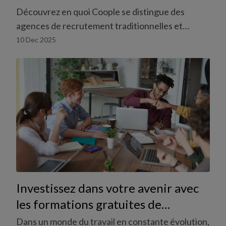
intelligente de gérer vos équipes
Découvrez en quoi Coople se distingue des
agences de recrutement traditionnelles et
pourquoi les plateformes digitales offrent
10 Dec 2025
davantage de transparence et de contrôle.
Investissez dans votre avenir avec
les formations gratuites de
temptraining
Dans un monde du travail en constante évolution,