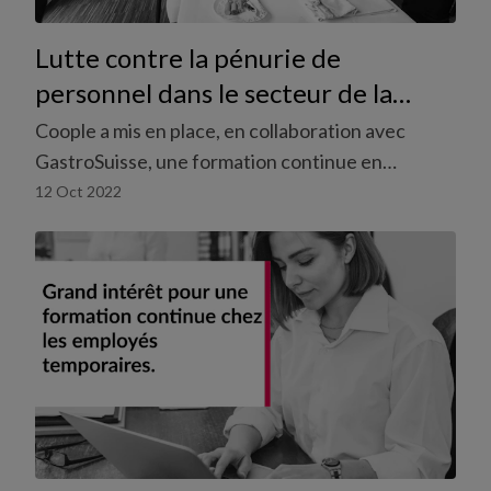
Lutte contre la pénurie de
personnel dans le secteur de la
restauration grâce à une formation
Coople a mis en place, en collaboration avec
continue en restauration
GastroSuisse, une formation continue en
restauration pour lutter contre la pénurie de
12 Oct 2022
personnel.