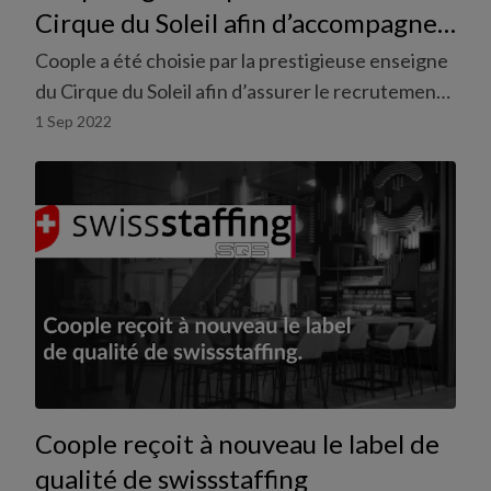
Cirque du Soleil afin d’accompagner
sa tournée en Suisse
Coople a été choisie par la prestigieuse enseigne
du Cirque du Soleil afin d’assurer le recrutement
de temporaires pour sa tournée suisse.
1 Sep 2022
Coople reçoit à nouveau le label de
qualité de swissstaffing