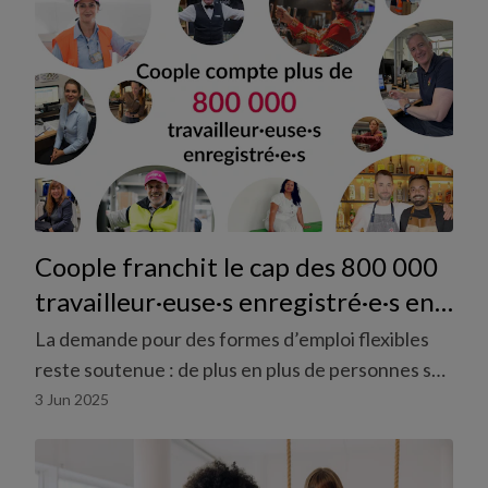
Coople franchit le cap des 800 000
travailleur·euse·s enregistré·e·s en
Suisse.
La demande pour des formes d’emploi flexibles
reste soutenue : de plus en plus de personnes se
tournent vers Coople pour organiser leur vie
3 Jun 2025
professionnelle de manière autodéterminée.