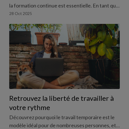
la formation continue est essentielle. En tant que
travailleur·euse temporaire en Suisse, vous
28 Oct 2025
bénéficiez de formations subventionnés par
temptraining pour renforcer vos compétences et
faire avancer votre carrière.
Retrouvez la liberté de travailler à
votre rythme
Découvrez pourquoi le travail temporaire est le
modèle idéal pour de nombreuses personnes, et