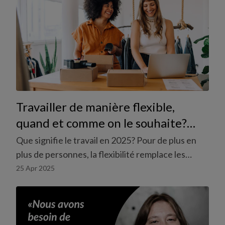
Travailler de manière flexible,
quand et comme on le souhaite?
Pour beaucoup, c’est déjà une
Que signifie le travail en 2025? Pour de plus en
réalité.
plus de personnes, la flexibilité remplace les
horaires fixes et l’autonomie prend le pas sur les
25 Apr 2025
contraintes rigides. Dans le secteur du
commerce de détail en particulier, une tendance
claire se dessine: plus de 80 % des
travailleur·euses temporaires souhaitent décider