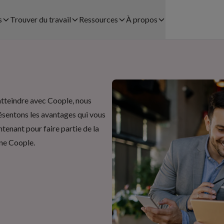
s
Trouver du travail
Ressources
À propos
Trouver une mission avec
Études de cas
À propos
S
EMBAUCHER DU PERSONNEL
Coople
FLEXIBLE AVEC COOPLE
Blog
Carrière
étail
Processus d’inscription
Planification du Personnel​
atteindre avec Coople, nous
Juridique
ésentons les avantages qui vous
Bulletin de Salaire
Placement Temporaire
tenant pour faire partie de la
Aide et contact
tauration
Communauté Coople
ne Coople.
Recrutement
Centre d'aide
Payrolling
Télécharger l'app