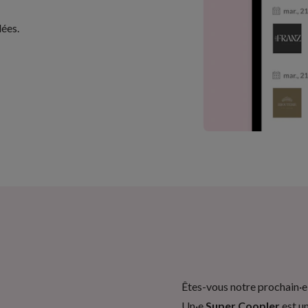
lées
.
Êtes-vous notre prochain·e
Un·e
Super Coopler
est u