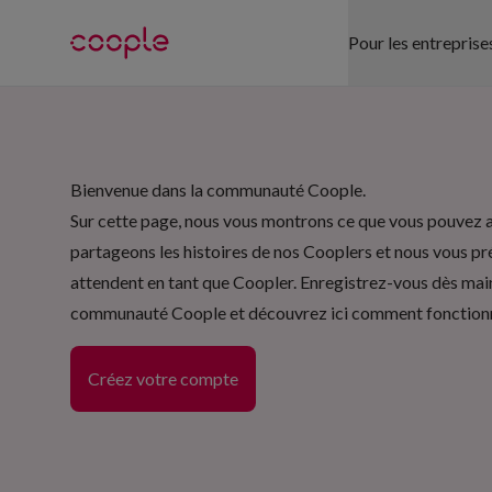
Pour les entreprise
NOS SECTEUR
Bienvenue dans la communauté Coople.
Commerce de d
Sur cette page, nous vous montrons ce que vous pouvez 
Santé publique
partageons les histoires de nos Cooplers et nous vous pr
attendent en tant que Coopler. Enregistrez-vous dès main
Hôtellerie-Res
communauté Coople et découvrez ici comment fonction
Logistique
Créez votre compte
Bureau
Événementiel