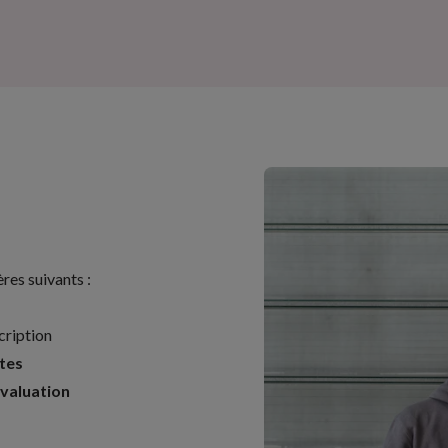
ères suivants :
cription
ntes
évaluation