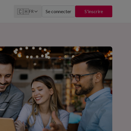
🇨🇭
Se connecter
S'inscrire
FR