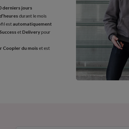
0 derniers jours
 d’heures
durant le mois
fil est
automatiquement
Success
et
Delivery
pour
r Coopler du mois
et est