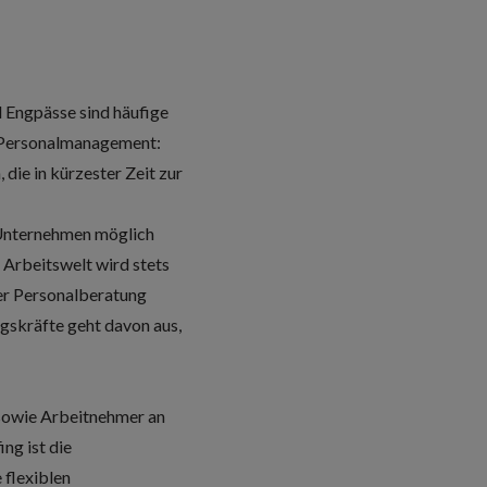
 Engpässe sind häufige
as Personalmanagement:
die in kürzester Zeit zur
n Unternehmen möglich
e Arbeitswelt wird stets
er Personalberatung
gskräfte geht davon aus,
 sowie Arbeitnehmer an
ng ist die
flexiblen