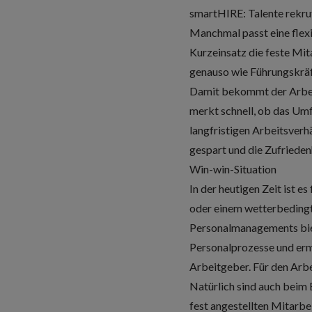
smartHIRE: Talente rekru
Manchmal passt eine flexi
Kurzeinsatz die feste Mit
genauso wie Führungskräft
Damit bekommt der Arbeitg
merkt schnell, ob das Umf
langfristigen Arbeitsver
gespart und die Zufriedenh
Win-win-Situation
In der heutigen Zeit ist e
oder einem wetterbedingt
Personalmanagements biete
Personalprozesse und ermö
Arbeitgeber. Für den Arbe
Natürlich sind auch beim
fest angestellten Mitarbe