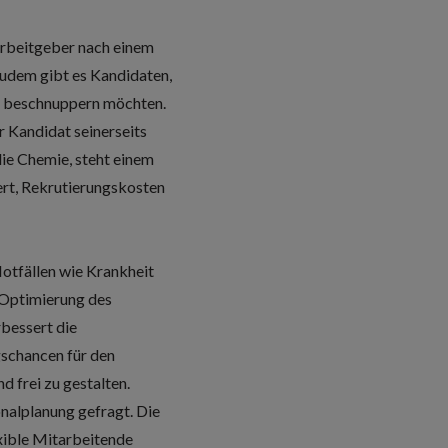
 Arbeitgeber nach einem
Zudem gibt es Kandidaten,
al beschnuppern möchten.
r Kandidat seinerseits
ie Chemie, steht einem
ert, Rekrutierungskosten
 Notfällen wie Krankheit
 Optimierung des
bessert die
gschancen für den
 frei zu gestalten.
nalplanung gefragt. Die
exible Mitarbeitende