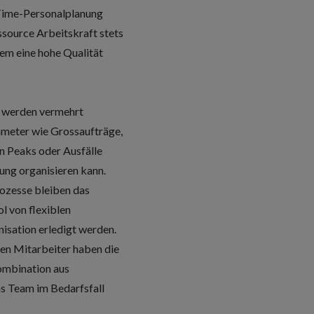
n-Time-Personalplanung
ssource Arbeitskraft stets
em eine hohe Qualität
s, werden vermehrt
ameter wie Grossaufträge,
en Peaks oder Ausfälle
kung organisieren kann.
rozesse bleiben das
l von flexiblen
isation erledigt werden.
lten Mitarbeiter haben die
Kombination aus
as Team im Bedarfsfall