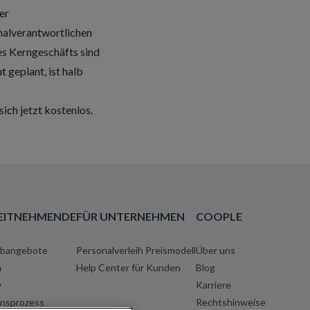
er
nalverantwortlichen
es Kerngeschäfts sind
t geplant, ist halb
sich jetzt kostenlos.
EITNEHMENDE
FÜR UNTERNEHMEN
COOPLE
obangebote
Personalverleih Preismodell
Über uns
n
Help Center für Kunden
Blog
y
Karriere
onsprozess
Rechtshinweise