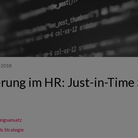
r 2018
erung im HR: Just-in-Time 
sungsansatz
ls Strategie