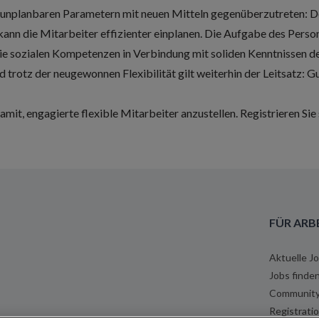
n unplanbaren Parametern mit neuen Mitteln gegenüberzutreten: D
ann die Mitarbeiter effizienter einplanen. Die Aufgabe des Perso
. Die sozialen Kompetenzen in Verbindung mit soliden Kenntnissen d
d trotz der neugewonnen Flexibilität gilt weiterhin der Leitsatz: Gu
amit, engagierte flexible Mitarbeiter anzustellen.
Registrieren Sie 
FÜR ARB
Aktuelle J
Jobs finde
Communit
Registrati