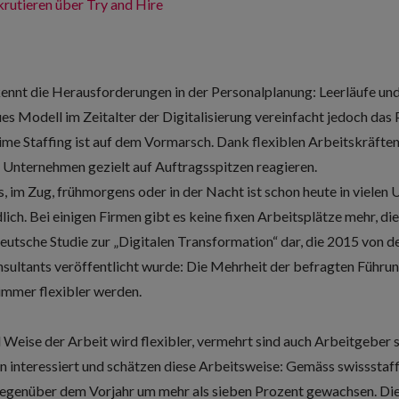
rutieren über Try and Hire
ennt die Herausforderungen in der Personalplanung: Leerläufe und
es Modell im Zeitalter der Digitalisierung vereinfacht jedoch d
me Staffing ist auf dem Vormarsch. Dank flexiblen Arbeitskräften, 
 Unternehmen gezielt auf Auftragsspitzen reagieren.
, im Zug, frühmorgens oder in der Nacht ist schon heute in viele
ich. Bei einigen Firmen gibt es keine fixen Arbeitsplätze mehr, di
eutsche Studie zur „Digitalen Transformation“
dar, die 2015 von d
sultants veröffentlicht wurde: Die Mehrheit der befragten Führun
 immer flexibler werden.
d Weise der Arbeit wird flexibler, vermehrt sind auch Arbeitgeber
n interessiert und schätzen diese Arbeitsweise: Gemäss swissstaffi
enüber dem Vorjahr um mehr als sieben Prozent gewachsen. Die 