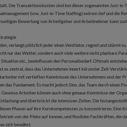
statt. Die Transaktionskosten sind bei dieser sogenannten Just-i
almanagement bzw. Just-in-Time Staffing) extrem tief und die Re
nseitigen Bewertung von Arbeitgeber und Arbeitnehmer kann zud
Strategie
en, verlangt plötzlich jeder einen Ventilator, regnet und stürmt e
ht nur das Wetter, sondern auch viele weitere nicht planbare Par
e Situation etc., beeinflussen den Personalbedarf. Oftmals entsteh
ist es zentral, dass das Unternehmen innert kürzester Zeit Verstär
tarbeiter mit vertieften Kenntnissen des Unternehmens und der P
lden das Fundament. Es macht jedoch Sinn, das Team durch einen Poo
. Gewisse Arbeiten können auch ohne genaue Kenntnisse der Organ
 Entlastung und überbrückt die intensiven Zeiten. Die festangestel
 diesen Phasen auf ihre Kernkompetenzen zu konzentrieren. Eine 
 Betrieb von der Pieke auf kennen, und flexiblen Fachkräften, die d
das sich bewährt.