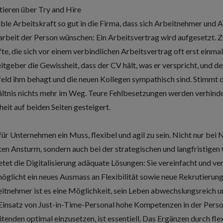
tieren über Try and Hire
ble Arbeitskraft so gut in die Firma, dass sich Arbeitnehmer und
arbeit der Person wünschen: Ein Arbeitsvertrag wird aufgesetzt. 
e, die sich vor einem verbindlichen Arbeitsvertrag oft erst einm
eber die Gewissheit, dass der CV hält, was er verspricht, und de
eld ihm behagt und die neuen Kollegen sympathisch sind. Stimmt d
hältnis nichts mehr im Weg. Teure Fehlbesetzungen werden verhind
eit auf beiden Seiten gesteigert.
s für Unternehmen ein Muss, flexibel und agil zu sein. Nicht nur bei
en Ansturm, sondern auch bei der strategischen und langfristigen
t die Digitalisierung adäquate Lösungen: Sie vereinfacht und ver
glicht ein neues Ausmass an Flexibilität sowie neue Rekrutierun
itnehmer ist es eine Möglichkeit, sein Leben abwechslungsreich und
 Einsatz von Just-in-Time-Personal hohe Kompetenzen in der Perso
itenden optimal einzusetzen, ist essentiell. Das Ergänzen durch fl