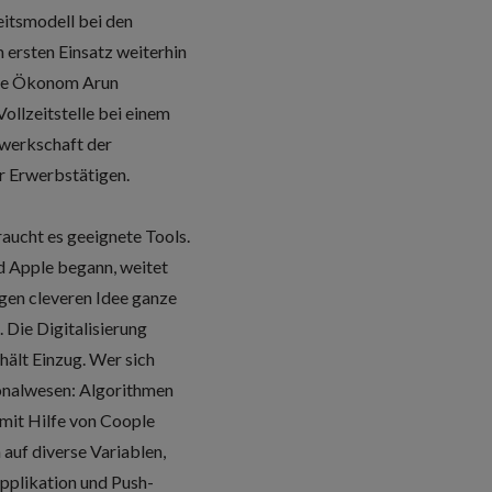
eitsmodell bei den
ersten Einsatz weiterhin
sche Ökonom Arun
Vollzeitstelle bei einem
ewerkschaft der
er Erwerbstätigen.
raucht es geeignete Tools.
d Apple begann, weitet
gen cleveren Idee ganze
Die Digitalisierung
hält Einzug. Wer sich
sonalwesen: Algorithmen
mit Hilfe von Coople
auf diverse Variablen,
pplikation und Push-