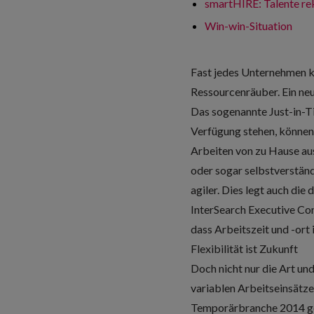
smartHIRE: Talente rek
Win-win-Situation
Fast jedes Unternehmen k
Ressourcenräuber. Ein neu
Das sogenannte Just-in-Ti
Verfügung stehen, können
Arbeiten von zu Hause aus
oder sogar selbstverständl
agiler. Dies legt auch die
d
InterSearch Executive Con
dass Arbeitszeit und -ort
Flexibilität ist Zukunft
Doch nicht nur die Art un
variablen Arbeitseinsätze
Temporärbranche 2014 geg