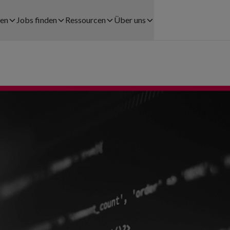
men
Jobs finden
Ressourcen
Über uns
Jobs finden
Fallstudien
Über uns
LÖSUNGEN FÜR UNTERNEHMEN
Registrationsprozess
Blog
Karriere
tswesen
Personalverleih
Coople Lohnabrechnung
Presse
el
Payrolling
Community
Rechtshinweise
Try & Hire
Help center
Kontakt
rbe
Personalplanung
App herunterladen