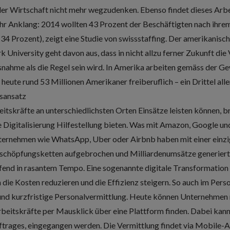
der Wirtschaft nicht mehr wegzudenken. Ebenso findet dieses Arb
 Anklang: 2014 wollten 43 Prozent der Beschäftigten nach ihrem 
34 Prozent), zeigt eine Studie von swissstaffing. Der amerikani
University geht davon aus, dass in nicht allzu ferner Zukunft die 
nahme als die Regel sein wird. In Amerika arbeiten gemäss der G
heute rund 53 Millionen Amerikaner freiberuflich – ein Drittel all
gsansatz
eitskräfte an unterschiedlichsten Orten Einsätze leisten können, b
 Digitalisierung Hilfestellung bieten. Was mit Amazon, Google un
nternehmen wie WhatsApp, Uber oder Airbnb haben mit einer einzi
tschöpfungsketten aufgebrochen und Milliardenumsätze generiert. 
end in rasantem Tempo. Eine sogenannte digitale Transformation 
 die Kosten reduzieren und die Effizienz steigern. So auch im Per
 und kurzfristige Personalvermittlung. Heute können Unternehmen 
beitskräfte per Mausklick über eine Plattform finden. Dabei kann 
ftrages, eingegangen werden. Die Vermittlung findet via Mobile-A