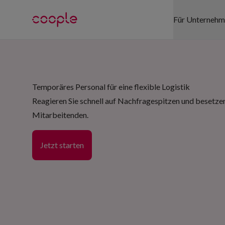
Für Unterneh
SEKTOREN
Temporäres Personal für eine flexible Logistik
Gesundhei
Reagieren Sie schnell auf Nachfragespitzen und besetzen 
Detailhand
Mitarbeitenden.
Logistik
Jetzt starten
Gastgewe
Events
Büro