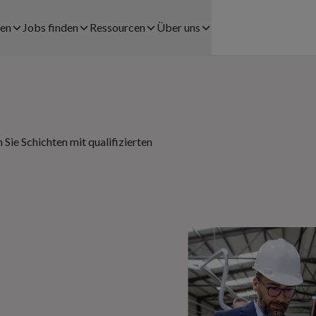
men
Jobs finden
Ressourcen
Über uns
Jobs finden
Fallstudien
Über uns
LÖSUNGEN FÜR UNTERNEHMEN
Registrationsprozess
Blog
Karriere
tswesen
Personalverleih
Sie Schichten mit qualifizierten
Coople Lohnabrechnung
Presse
el
Payrolling
Community
Rechtshinweise
Try & Hire
Help center
Kontakt
rbe
Personalplanung
App herunterladen