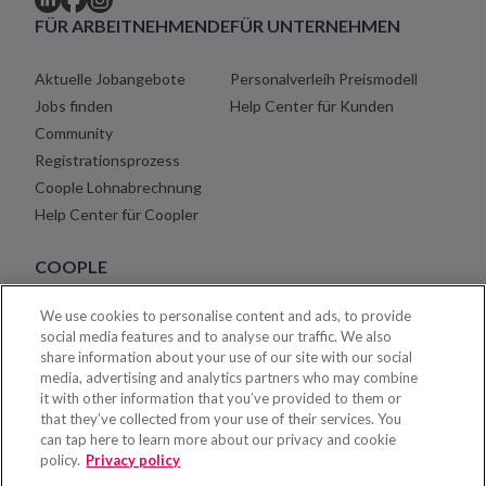
FÜR ARBEITNEHMENDE
FÜR UNTERNEHMEN
Aktuelle Jobangebote
Personalverleih Preismodell
Jobs finden
Help Center für Kunden
Community
Registrationsprozess
Coople Lohnabrechnung
Help Center für Coopler
COOPLE
We use cookies to personalise content and ads, to provide
Über uns
social media features and to analyse our traffic. We also
Blog
share information about your use of our site with our social
Karriere
media, advertising and analytics partners who may combine
it with other information that you’ve provided to them or
Rechtshinweise
that they’ve collected from your use of their services. You
Impressum
can tap here to learn more about our privacy and cookie
Kontakt
policy.
Privacy policy
Presse