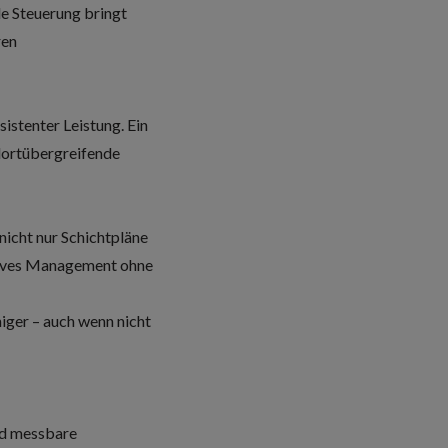
le Steuerung bringt
ren
istenter Leistung. Ein
ndortübergreifende
 nicht nur Schichtpläne
ktives Management ohne
iger – auch wenn nicht
nd messbare