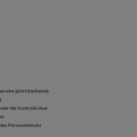
en eine gleichbleibende
d.
oder die Kontrolle über
en.
 den Personaleinsatz