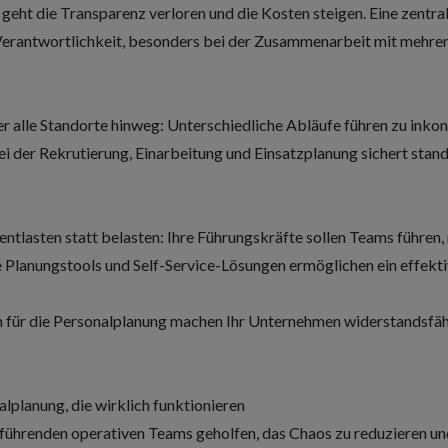
 geht die Transparenz verloren und die Kosten steigen. Eine zentra
 Verantwortlichkeit, besonders bei der Zusammenarbeit mit mehre
er alle Standorte hinweg: Unterschiedliche Abläufe führen zu inkons
ei der Rekrutierung, Einarbeitung und Einsatzplanung sichert sta
entlasten statt belasten: Ihre Führungskräfte sollen Teams führen,
e Planungstools und Self-Service-Lösungen ermöglichen ein effe
 für die Personalplanung machen Ihr Unternehmen widerstandsfäh
alplanung, die wirklich funktionieren
 führenden operativen Teams geholfen, das Chaos zu reduzieren u