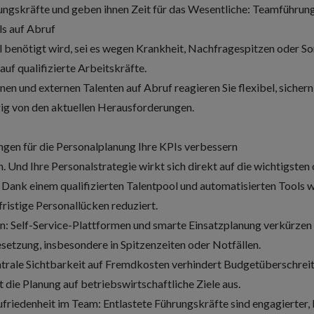
ungskräfte und geben ihnen Zeit für das Wesentliche: Teamführung
ols auf Abruf
l benötigt wird, sei es wegen Krankheit, Nachfragespitzen oder S
auf qualifizierte Arbeitskräfte.
en und externen Talenten auf Abruf reagieren Sie flexibel, sichern
gig von den aktuellen Herausforderungen.
ngen für die Personalplanung Ihre KPIs verbessern
. Und Ihre Personalstrategie wirkt sich direkt auf die wichtigsten
Dank einem qualifizierten Talentpool und automatisierten Tools w
zfristige Personallücken reduziert.
n: Self-Service-Plattformen und smarte Einsatzplanung verkürzen
setzung, insbesondere in Spitzenzeiten oder Notfällen.
trale Sichtbarkeit auf Fremdkosten verhindert Budgetüberschreit
 die Planung auf betriebswirtschaftliche Ziele aus.
riedenheit im Team: Entlastete Führungskräfte sind engagierter,