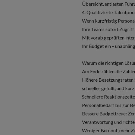
Übersicht, entlasten Führ
4. Qualifizierte Talentpo
Wenn kurzfristig Persona
Ihre Teams sofort Zugriff 
Mit vorab geprüften intern
Ihr Budget ein – unabhän
Warum die richtigen Lösu
Am Ende zählen die Zahlen
Höhere Besetzungsraten: 
schneller gefüllt, und kur
Schnellere Reaktionszeite
Personalbedarf bis zur Be
Bessere Budgettreue: Zen
Verantwortung und richtet
Weniger Burnout, mehr Zuf