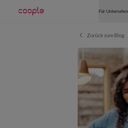
Für Unterneh
SEKTOREN
Zurück zum Blog
Gesundhei
Detailhand
Logistik
Gastgewe
Events
Büro