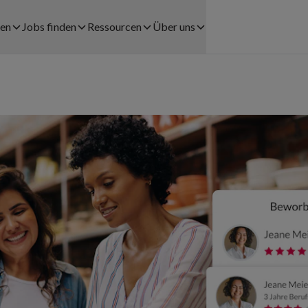
men
Jobs finden
Ressourcen
Über uns
Jobs finden
Fallstudien
Über uns
LÖSUNGEN FÜR UNTERNEHMEN
Registrationsprozess
Blog
Karriere
tswesen
Personalverleih
Coople Lohnabrechnung
Presse
el
Payrolling
Community
Rechtshinweise
Try & Hire
Help center
Kontakt
rbe
Personalplanung
App herunterladen