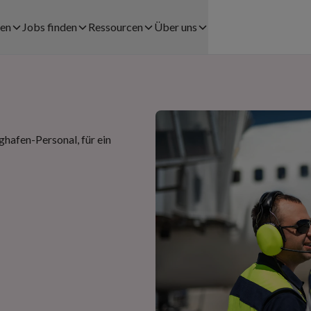
men
Jobs finden
Ressourcen
Über uns
Jobs finden
Fallstudien
Über uns
LÖSUNGEN FÜR UNTERNEHMEN
Registrationsprozess
Blog
Karriere
tswesen
Personalverleih
ghafen-Personal, für ein
Coople Lohnabrechnung
Presse
el
Payrolling
Community
Rechtshinweise
Try & Hire
Help center
Kontakt
rbe
Personalplanung
App herunterladen