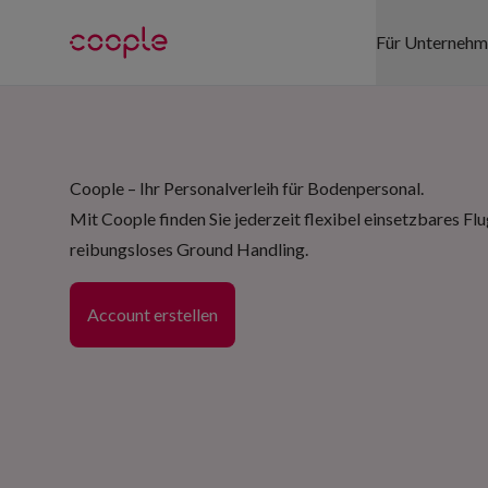
Für Unterneh
SEKTOREN
Coople – Ihr Personalverleih für Bodenpersonal.
Gesundhei
Mit Coople finden Sie jederzeit flexibel einsetzbares Flu
Detailhand
reibungsloses Ground Handling.
Logistik
Account erstellen
Gastgewe
Events
Büro